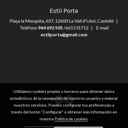
Estil Porta
Plaça la Mesquita, 607, 12600 La Vall d'Uixó, Castelló |
Teléfono
964 692 505
/665131712 | E-mail
estilporta@gmail.com
Puertas automáticas en Castellón; puertas industriales
en Castellón; Puertas nave en Castellón; automatismos
para puertas en Castellón; puertas de garaje en
Castellón; puertas automáticas en Valencia; puertas
industriales en Valencia; puertas automáticas en
Valencia,
Utilizamos cookies propias y terceros para obtener datos
estadísticos de la navegación de nuestros usuarios y mejorar
nuestros servicios. Puedes configurar tus preferencias a
Aviso legal
través del botón “Configurar” o obtener más información en
Política de cookies
nuestra
Política de cookies
.
Gestión de cookies
Política de privacidad